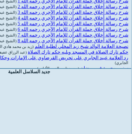
شرح رسالة أخلاق حملة القرآن للإمام الآجري رحمه الله 2
(الشيخ عبد
شرح رسالة أخلاق حملة القرآن للإمام الآجري رحمه الله 3
(الشيخ عبد
شرح رسالة أخلاق حملة القرآن للإمام الآجري رحمه الله 4
(الشيخ عبد
شرح رسالة أخلاق حملة القرآن للإمام الآجري رحمه الله 5
(الشيخ عبد
شرح رسالة أخلاق حملة القرآن للإمام الآجري رحمه الله 6
(الشيخ عبد
شرح رسالة أخلاق حملة القرآن للإمام الآجري رحمه الله 7
(الشيخ عبد
شرح رسالة أخلاق حملة القرآن للإمام الآجري رحمه الله 8
(الشيخ عبد
نصيحة العلامة الوالد شيخ زيد المخلي لطلبة العلم
(زيد بن محمد هادي ا
حكم تارك الصلاة في المسجد ويليه حكم تارك الصلاة
(عبد الرزاق عفيف
رد العلامة عبيد الجابري على تحريض القرضاوي على الإمارات وحكامها/ydaljabiri
الجابري)
سنن مهجورة في رمضان
(محمد ناصر الدين الألباني)
تحذير الأكارم من الوقوع في المظالم
(عبيد بن عبد الله الجابري)
جديد السلاسل العلمية
تبشيرُ أهلِ الحَوبةِ بآثارِ التوبة
(عبيد بن عبد الله الجابري)
التحذير من مجالسة أهل البدع والأهواء
(محمد بن هادي المدخلي)
تجاربي مع الإخوان المسلمين
(محمد أمان الجامي)
الرد على الأشاعرة والمعتزلة
(محمد أمان الجامي)
الدين النصيحة – بمدينة الإحساء
(محمد أمان الجامي)
الحلال بين و الحرام بين
(محمد أمان الجامي)
التفريق بين صفات الخالق و المخلوق
(محمد أمان الجامي)
التعليقات المفيدة والإجابات السديدة
(محمد أمان الجامي)
التجديد بمفهومية ( ما هكذا يا سعد تورد الإبل )
(محمد أمان الجامي)
الإجابة العلمية على رسالة من تاب من الحزبية
(محمد أمان الجامي)
أفعال العباد
(محمد أمان الجامي)