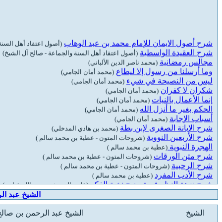
إجابات منهج أهل السنة والجماعة في الدعوة إلى الله
(محمد أمان الجا
العلم الذي قل اليوم
(محمد أمان الجامي)
الرد على الكوثري
(محمد أمان الجامي)
شرح أصول الايمان للإمام محمد بن عبد الوهاب
العقيدة أولا لو كانوا يعلمون
(أصول اعتقاد أهل السنة
(محمد أمان الجامي)
شرح العقيدة الواسطية
هدم قاعدة المعذرة والتعاون
(أصول اعتقاد أهل السنة والجماعة - صالح آل الشيخ)
(محمد أمان الجامي)
مجالس رمضانية
من الولي
(محمد ناصر الدين الألباني)
(محمد أمان الجامي)
وما أرسلنا من رسول إلا ليطاع
(محمد أمان الجامي)
ليس من النصيحة في شيء
(محمد أمان الجامي)
شكران لا كفران
(محمد أمان الجامي)
إنما الأعمال بالنيات
(محمد أمان الجامي)
الحكم بغير ما أنزل الله
(محمد أمان الجامي)
أسباب الإجابة
(محمد أمان الجامي)
شرح الإبانة الصغرى لإبن بطة
(محمد بن هادي المدخلي)
شرح الأربعين النووية
(شروحات المتون - عطية بن محمد سالم )
الهجرة النبوية
(عطية بن محمد سالم )
شرح متن الورقات
(شروحات المتون - عطية بن محمد سالم )
شرح الرحبية
(شروحات المتون - عطية بن محمد سالم )
شرح الأدب المفرد
(عطية بن محمد سالم )
شرح نزهة النظر في توضيح نخبة الفكر
(علوم الحديث - وصي الله عباس)
شرح مقدمة ابن الصلاح
(علوم الحديث - وصي الله عباس)
شرح تدريب الراوي
الشيخ عبد ال
(علوم الحديث - وصي الله عباس)
فضل كلام الله و القرآن
(عبد الرزاق عفيفي)
الشيخ
الشيخ عبد الرحمن بن صالح
شبهات حول السنة
(عبد الرزاق عفيفي)